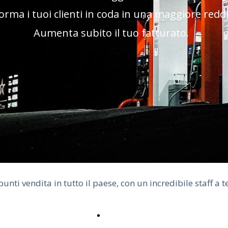
rma i tuoi clienti in coda in una maggiore reddi
Aumenta subito il tuo fatturato.
nti vendita in tutto il paese, con un incredibile staff a t
ACCEDI